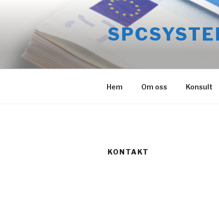
Hoppa
till
SPCSYSTE
innehåll
Hem
Om oss
Konsult
KONTAKT